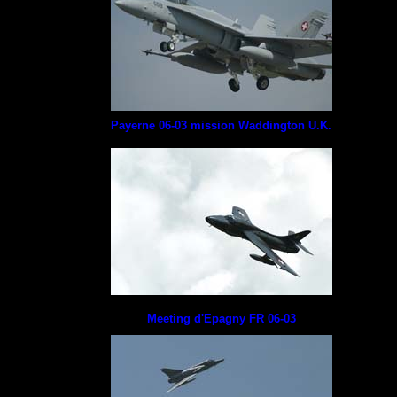
Payerne 06-03 mission Waddington U.K.
Meeting d'Epagny FR 06-03